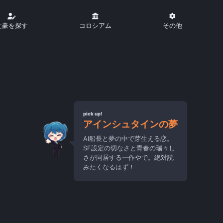
文豪を探す
コロシアム
その他
pick up!
アインシュタインの夢
AI船長と夢の中で芽生える恋。
SF設定の切なさと青春の瑞々し
さが同居する一作やで。絶対読
みたくなるはず！