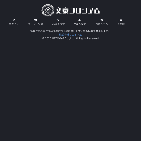
ログイン
ユーザー登録
小説を探す
文豪を探す
コロシアム
その他
掲載作品の著作権は各著作権者に帰属します。無断転載を禁止します。
株式会社ウエトマエ
© 2025 UETOMAE Co., Ltd. All Rights Reserved.