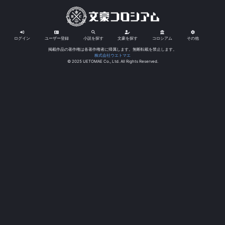
ログイン
ユーザー登録
小説を探す
文豪を探す
コロシアム
その他
掲載作品の著作権は各著作権者に帰属します。無断転載を禁止します。
株式会社ウエトマエ
© 2025 UETOMAE Co., Ltd. All Rights Reserved.