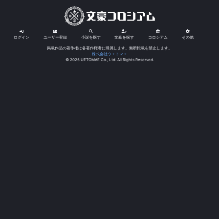
ログイン
ユーザー登録
小説を探す
文豪を探す
コロシアム
その他
掲載作品の著作権は各著作権者に帰属します。無断転載を禁止します。
株式会社ウエトマエ
© 2025 UETOMAE Co., Ltd. All Rights Reserved.