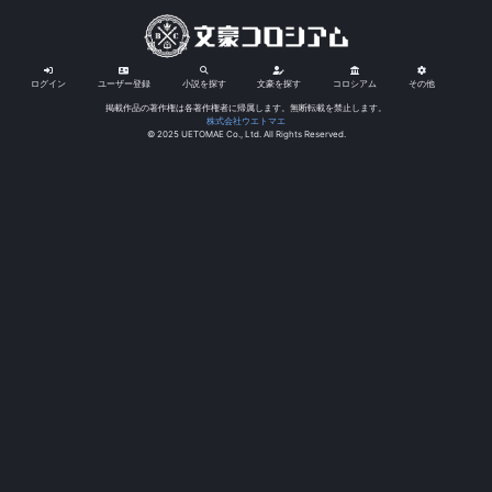
ログイン
ユーザー登録
小説を探す
文豪を探す
コロシアム
その他
掲載作品の著作権は各著作権者に帰属します。無断転載を禁止します。
株式会社ウエトマエ
© 2025 UETOMAE Co., Ltd. All Rights Reserved.